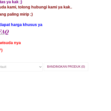
tas ya kak ;)
uda kami, tolong hubungi kami ya kak..
g paling mirip ;)
ndapat harga khusus ya
FAQ
wisuda nya
^)
BANDINGKAN PRODUK (0)