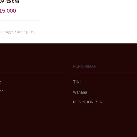
A (25 CM)
15.000
1 hingga 1 dari 1 (1 Hal)
PENGIRIMAN
TIKI
t
ry
Wahana
POS INDONESIA