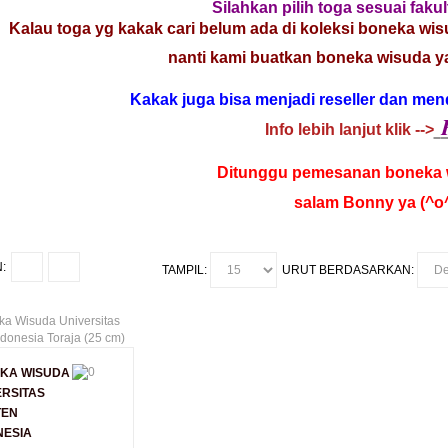
Silahkan pilih toga sesuai fakul
Kalau toga yg kakak cari belum ada di koleksi boneka wis
nanti kami buatkan boneka wisuda yan
Kakak juga bisa menjadi reseller dan me
Info lebih lanjut klik -->
Ditunggu pemesanan boneka 
salam Bonny ya (^o
:
TAMPIL:
URUT BERDASARKAN:
KA WISUDA
ERSITAS
TEN
NESIA