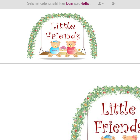
Selamat datang, silahkan
login
atau
daftar
.