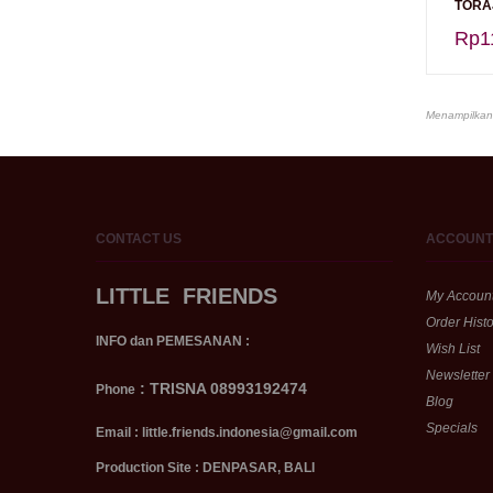
TORAJ
Rp1
Menampilkan 
CONTACT
US
ACCOUNT
LITTLE FRIENDS
My Accoun
Order Histo
INFO dan PEMESANAN :
Wish List
Newsletter
:
TRISNA 08993192474
Phone
Blog
Specials
Email : little.friends.indonesia@gmail.com
Production Site : DENPASAR, BALI