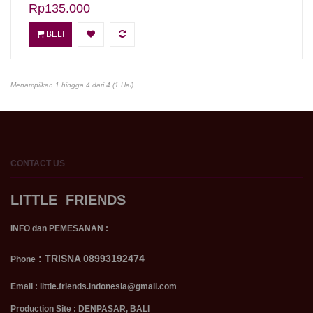
Rp135.000
BELI
Menampilkan 1 hingga 4 dari 4 (1 Hal)
CONTACT
US
LITTLE FRIENDS
INFO dan PEMESANAN :
:
TRISNA 08993192474
Phone
Email : little.friends.indonesia@gmail.com
Production Site : DENPASAR, BALI