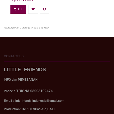
BELI
Menampilkan 1 hingga 5 dari 5 (1 Hal)
CONTACT
US
LITTLE FRIENDS
INFO dan PEMESANAN :
:
TRISNA 08993192474
Phone
Email : little.friends.indonesia@gmail.com
Production Site : DENPASAR, BALI